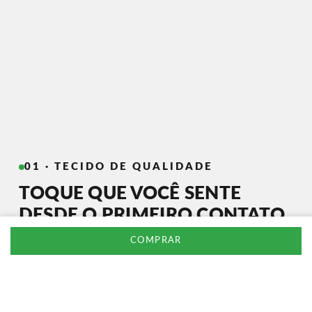
01 · TECIDO DE QUALIDADE
TOQUE QUE VOCÊ SENTE
DESDE O PRIMEIRO CONTATO
COMPRAR
Selecionamos
fibras nobres e de alta
gramatura
para garantir peças que não
perdem forma, não desbotam e mantêm a
textura macia lavagem após lavagem.