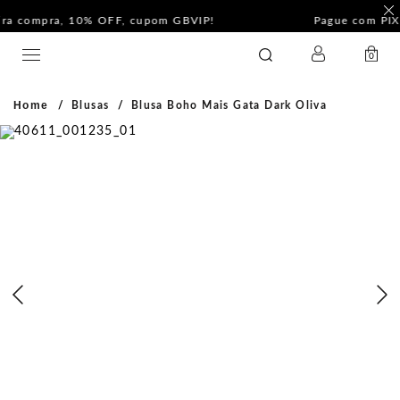
F
Pague com PIX e ganhe 5%Off na Coleção Outline!
LOGIN
GATABAKANA
0
Home
Blusas
Blusa Boho Mais Gata Dark Oliva