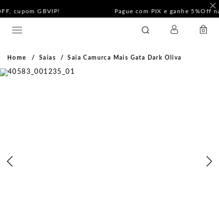
F
Pague com PIX e ganhe 5%Off na Coleção Outline!
LOGIN
GATABAKANA
0
Home
Saias
Saia Camurca Mais Gata Dark Oliva