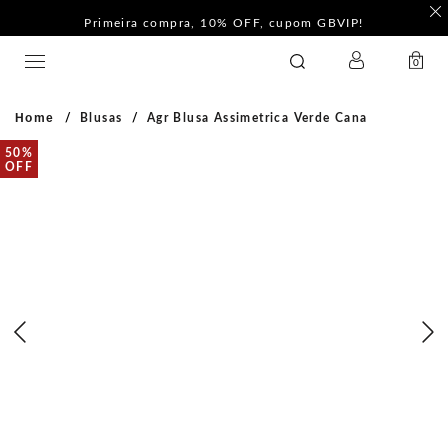
F
Pague com PIX e ganhe 5%Off na Coleção Outline!
LOGIN
GATABAKANA
0
Home
Blusas
Agr Blusa Assimetrica Verde Cana
50%
OFF