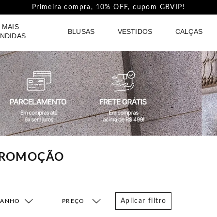
Primeira compra, 10% OFF, cupom GBVIP!
 MAIS
BLUSAS
VESTIDOS
CALÇAS
NDIDAS
 PROMOÇÃO
Aplicar filtro
MANHO
FAIXA DE PREÇO