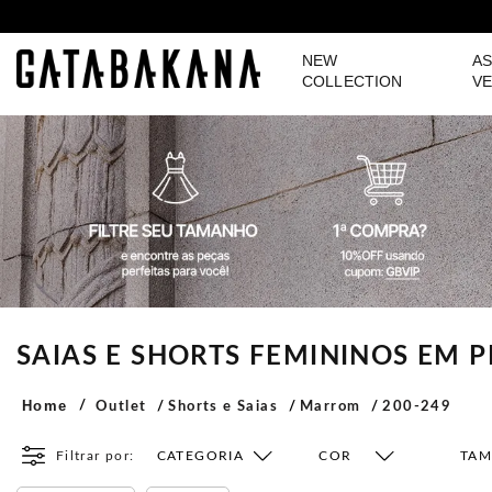
NEW
AS
GATABAKANA
COLLECTION
VE
SAIAS E SHORTS FEMININOS EM
Home
Outlet
Shorts e Saias
Marrom
200-249
Filtrar por:
CATEGORIA
COR
TA