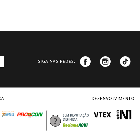
SIGA NAS REDES:
ÇA
DESENVOLVIMENTO
uro
Procon
SEM REPUTAÇÃO
DEFINIDA