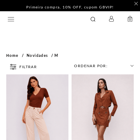
Primeira compra, 10% OFF, cupom GBVIP!
LOGIN
GATABAKANA
0
Home
Novidades
M
ORDENAR POR:
FILTRAR