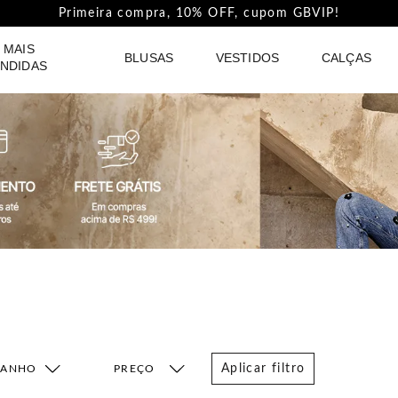
Primeira compra, 10% OFF, cupom GBVIP!
 MAIS
BLUSAS
VESTIDOS
CALÇAS
NDIDAS
Aplicar filtro
MANHO
FAIXA DE PREÇO