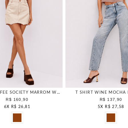
T SHIRT COFFEE SOCIETY MARROM WOOD
T SHIRT WINE MOCHA
R$ 160,90
R$ 137,90
6
X
R$ 26,81
5
X
R$ 27,58