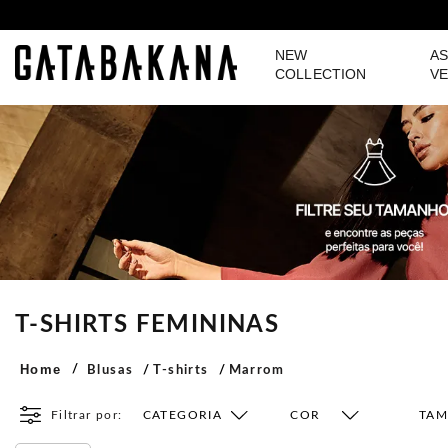
NEW
AS
GATABAKANA
COLLECTION
VE
T-SHIRTS FEMININAS
Home
Blusas
T-shirts
Marrom
Filtrar por:
CATEGORIA
COR
TA