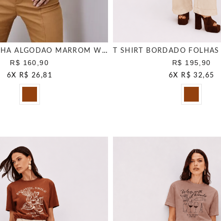
T SHIRT MALHA ALGODÃO MARROM WOOD
R$ 160,90
R$ 195,90
6
X
R$ 26,81
6
X
R$ 32,65