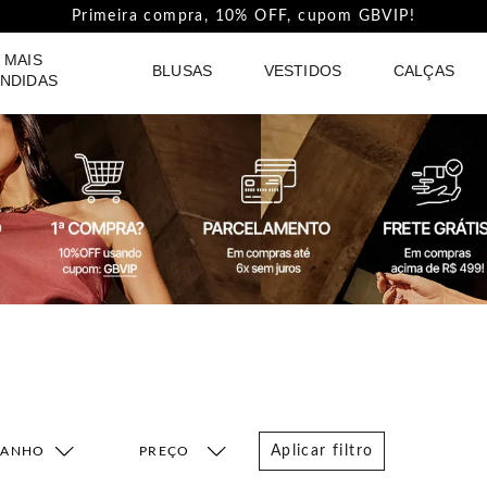
Pague com PIX e ganhe 5%Off na Coleção Outline!
 MAIS
BLUSAS
VESTIDOS
CALÇAS
NDIDAS
Aplicar filtro
MANHO
FAIXA DE PREÇO