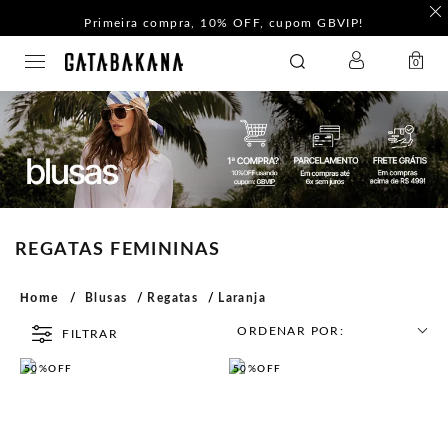
Primeira compra, 10% OFF, cupom GBVIP!
LOGIN
GATABAKANA
0
REGATAS FEMININAS
Home
Blusas
Regatas
Laranja
ORDENAR POR:
FILTRAR
50%
OFF
50%
OFF