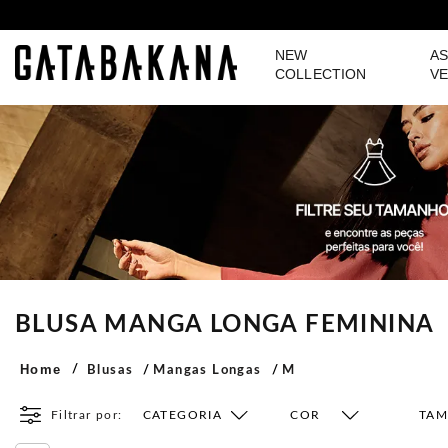
NEW
AS
GATABAKANA
COLLECTION
VE
BLUSA MANGA LONGA FEMININA
Home
Blusas
Mangas Longas
M
Filtrar por:
CATEGORIA
COR
TA