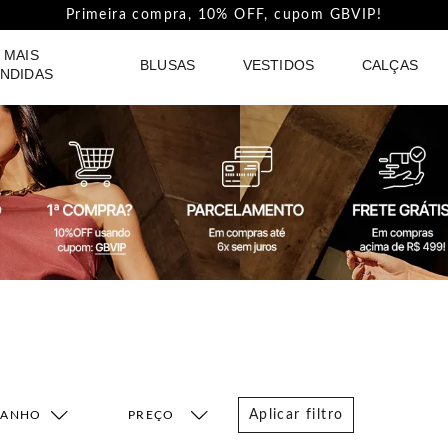
Pague com PIX e ganhe 5%Off na Coleção Outline!
 MAIS
BLUSAS
VESTIDOS
CALÇAS
NDIDAS
Aplicar filtro
MANHO
FAIXA DE PREÇO