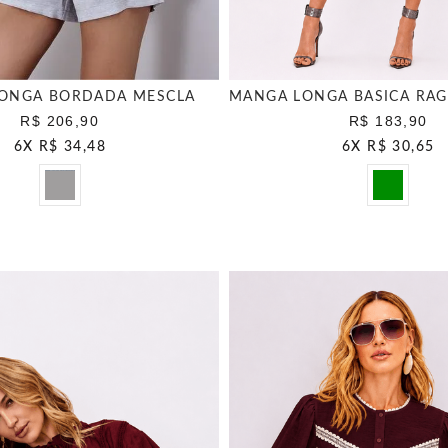
ONGA BORDADA MESCLA
R$ 206,90
R$ 183,90
6
X
R$ 34,48
6
X
R$ 30,65