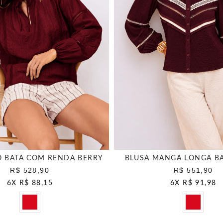
O BATA COM RENDA BERRY
BLUSA MANGA LONGA BA
R$ 528,90
R$ 551,90
6
X
R$ 88,15
6
X
R$ 91,98